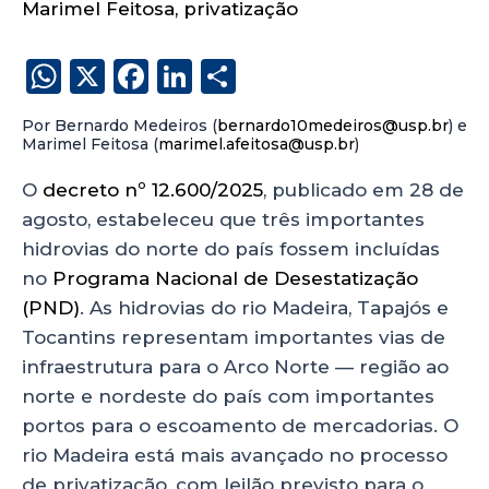
Marimel Feitosa
,
privatização
W
X
F
Li
S
h
a
n
h
Por Bernardo Medeiros (
bernardo10medeiros@usp.br
) e
a
c
k
a
Marimel Feitosa (
marimel.afeitosa@usp.br
)
ts
e
e
re
O
decreto nº 12.600/2025
, publicado em 28 de
A
b
dI
agosto, estabeleceu que três importantes
p
o
n
hidrovias do norte do país fossem incluídas
p
o
no
Programa Nacional de Desestatização
(PND)
. As hidrovias do rio Madeira, Tapajós e
k
Tocantins representam importantes vias de
infraestrutura para o Arco Norte — região ao
norte e nordeste do país com importantes
portos para o escoamento de mercadorias. O
rio Madeira está mais avançado no processo
de privatização, com leilão previsto para o