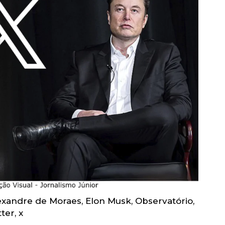
exandre de Moraes
,
Elon Musk
,
Observatório
,
tter
,
x