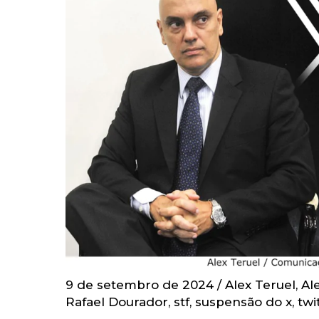
9 de setembro de 2024
/
Alex Teruel
,
Al
Rafael Dourador
,
stf
,
suspensão do x
,
twi