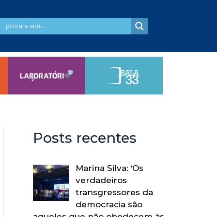
Posts recentes
Marina Silva: ‘Os
verdadeiros
transgressores da
democracia são
aqueles que não obedecem às