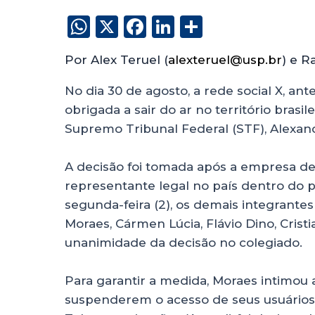
W
X
F
Li
S
h
a
n
h
Por Alex Teruel (
alexteruel@usp.br
) e R
a
c
k
a
ts
e
e
re
No dia 30 de agosto, a rede social X, an
obrigada a sair do ar no território bras
A
b
dI
Supremo Tribunal Federal (STF), Alexan
p
o
n
p
o
A decisão foi tomada após a empresa d
k
representante legal no país dentro do p
segunda-feira (2), os demais integrant
Moraes, Cármen Lúcia, Flávio Dino, Cris
unanimidade da decisão no colegiado.
Para garantir a medida, Moraes intimou 
suspenderem o acesso de seus usuários 