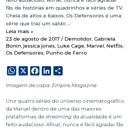
fãs de histórias em quadrinhos e séries de TV.
Cheia de altos e baixos, Os Defensores é uma
série que traz um saldo …
Leia mais »
23 de agosto de 2017
/
Demolidor
,
Gabriela
Bonin
,
jessica jones
,
Luke Cage
,
Marvel
,
Netflix
,
Os Defensores
,
Punho de Ferro
W
X
F
Li
S
h
a
n
h
Imagem de capa: Empire Magazine
a
c
k
a
ts
e
e
re
Unir quatro séries do universo cinematográfico
A
b
dI
da Marvel dentro de uma das maiores
p
o
n
plataformas de
streaming
da atualidade é um
p
o
feito audacioso. Afinal, nunca é fácil agradar fãs