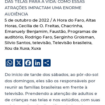
DAS TELAS PARA A VIDA: COMO ESSAS
ATRAÇÕES IMPACTAM UMA ENORME
AUDIÊNCIA
5 de outubro de 2022
/
A Hora do Faro
,
Altas
Horas
,
Cecília de O. Freitas
,
Chacrinha
,
Emanuely Benjamim
,
Faustão
,
Programas de
auditório
,
Rodrigo Faro
,
Serginho Groisman
,
Silvio Santos
,
televisão
,
Televisão brasileira
,
Xou da Xuxa
,
Xuxa
W
X
F
Li
S
h
a
n
h
Do início de tarde dos sábados, ao pôr-do-sol
a
c
k
a
dos domingos, eles são os responsáveis por
ts
e
e
re
reunir as famílias brasileiras em frente à
A
b
dI
televisão. Prendendo a atenção de adultos e
p
o
n
de crianças nas telas e nos estúdios, com suas