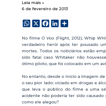
Leia mais »
6 de fevereiro de 2013
W
X
F
Li
S
h
a
n
h
a
c
k
a
No filme
O Voo
(Flight, 2012), Whip Wh
ts
e
e
re
verdadeiro herói após ter pousado u
mortes. Todos os noticiários estão e
A
b
dI
sido fatal caso Whitaker não houvess
p
o
n
ótimo piloto, que foi colocado em um avi
p
o
k
No entanto, desde o início a imagem de
o seu pior lado: viciado em drogas e álc
que leva o público do filme a uma s
acidente não poderia ter sido causado
como ele alegou?