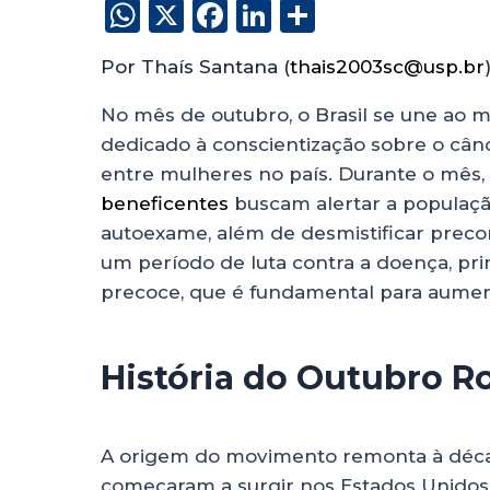
W
X
F
Li
S
h
a
n
h
Por Thaís Santana (
thais2003sc@usp.br
a
c
k
a
ts
e
e
re
No mês de outubro, o Brasil se une ao 
dedicado à conscientização sobre o câ
A
b
dI
entre mulheres no país. Durante o mês,
p
o
n
beneficentes
buscam alertar a populaçã
p
o
autoexame, além de desmistificar preco
k
um período de luta contra a doença, pr
precoce, que é fundamental para aument
História do Outubro R
A origem do movimento remonta à década
começaram a surgir nos Estados Unidos. 