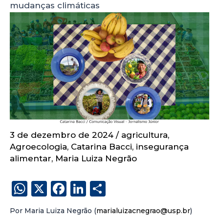
mudanças climáticas
3 de dezembro de 2024
/
agricultura
,
Agroecologia
,
Catarina Bacci
,
insegurança
alimentar
,
Maria Luiza Negrão
W
X
F
Li
S
h
a
n
h
Por Maria Luiza Negrão (
marialuizacnegrao@usp.br
)