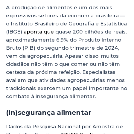
a
c
k
a
ts
e
e
re
A produção de alimentos é um dos mais
expressivos setores da economia brasileira —
A
b
dI
o Instituto Brasileiro de Geografia e Estatística
p
o
n
(IBGE)
aponta que
quase 200 bilhões de reais,
p
o
aproximadamente 6,9% do Produto Interno
k
Bruto (PIB) do segundo trimestre de 2024,
vem da agropecuária. Apesar disso, muitos
cidadãos não têm o que comer ou não têm
certeza da próxima refeição. Especialistas
avaliam que atividades agropecuárias menos
tradicionais exercem um papel importante no
combate à insegurança alimentar.
(In)segurança alimentar
Dados da Pesquisa Nacional por Amostra de