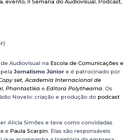
a
,
evento
,
II Semana do Audiovisual
,
Podcast
,
r
)
a de Audiovisual na
Escola de Comunicações e
 pela
Jornalismo Júnior
e é patrocinado por
Copy set
,
Academia Internacional de
l
,
Phantastika
e
Editora Polytheama
. Os
Rádio Novelo: criação e produção do
podcast
ter Alícia Simões e teve como convidadas
ux
e
Paula Scarpin
. Elas são responsáveis
l que acompanha a trajetória da empresa