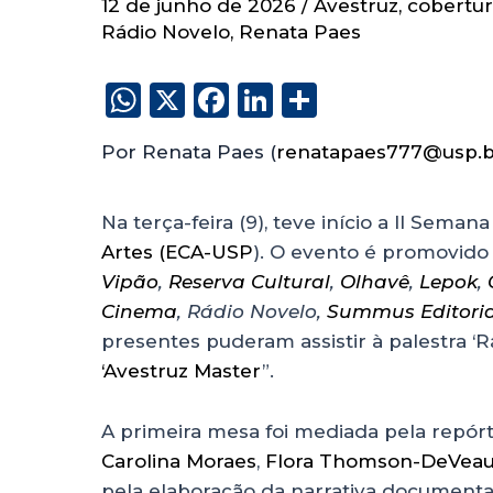
12 de junho de 2026
/
Avestruz
,
cobertur
Rádio Novelo
,
Renata Paes
W
X
F
Li
S
h
a
n
h
Por Renata Paes (
renatapaes777@usp.b
a
c
k
a
ts
e
e
re
Na terça-feira (9), teve início a II Seman
A
b
dI
Artes (ECA-USP
). O evento é promovido
p
o
n
Vipão
,
Reserva Cultural
,
Olhavê
,
Lepok
,
p
o
Cinema
, Rádio Novelo,
Summus Editoria
k
presentes puderam assistir à palestra ‘
‘Avestruz Master
”.
A primeira mesa foi mediada pela repór
Carolina Moraes
,
Flora Thomson-DeVea
pela elaboração da narrativa documenta