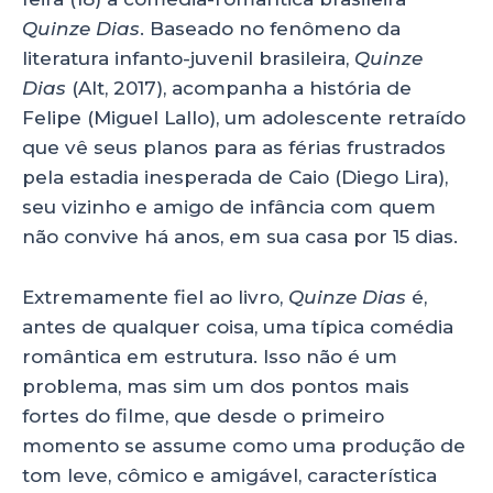
A
b
dI
Quinze Dias
. Baseado no fenômeno da
p
o
n
literatura infanto-juvenil brasileira,
Quinze
p
o
Dias
(Alt, 2017), acompanha a história de
k
Felipe (Miguel Lallo), um adolescente retraído
que vê seus planos para as férias frustrados
pela estadia inesperada de Caio (Diego Lira),
seu vizinho e amigo de infância com quem
não convive há anos, em sua casa por 15 dias.
Extremamente fiel ao livro,
Quinze Dias
é,
antes de qualquer coisa, uma típica comédia
romântica em estrutura. Isso não é um
problema, mas sim um dos pontos mais
fortes do filme, que desde o primeiro
momento se assume como uma produção de
tom leve, cômico e amigável, característica