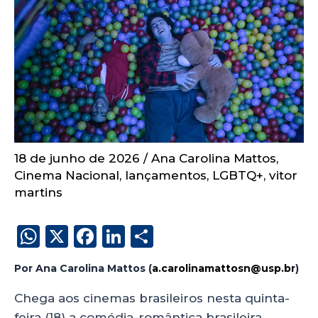
18 de junho de 2026
/
Ana Carolina Mattos
,
Cinema Nacional
,
lançamentos
,
LGBTQ+
,
vitor
martins
W
X
F
Li
S
h
a
n
h
Por Ana Carolina Mattos (
a.carolinamattosn@usp.br
)
a
c
k
a
ts
e
e
re
Chega aos cinemas brasileiros nesta quinta-
feira (18) a comédia-romântica brasileira