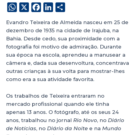
W
X
F
Li
S
h
a
n
h
Evandro Teixeira de Almeida nasceu em 25 de
a
c
k
a
dezembro de 1935 na cidade de Irajuba, na
ts
e
e
re
Bahia. Desde cedo, sua proximidade com a
A
b
dI
fotografia foi motivo de admiração. Durante
p
o
n
sua época na escola, aprendeu a manusear a
p
o
câmera e, dada sua desenvoltura, concentrava
outras crianças à sua volta para mostrar-lhes
k
como era a sua atividade favorita.
Os trabalhos de Teixeira entraram no
mercado profissional quando ele tinha
apenas 13 anos. O fotógrafo, até os seus 24
anos, trabalhou no jornal
Rio Novo
, no
Diário
de Notícias
, no
Diário da Noite
e na
Mundo