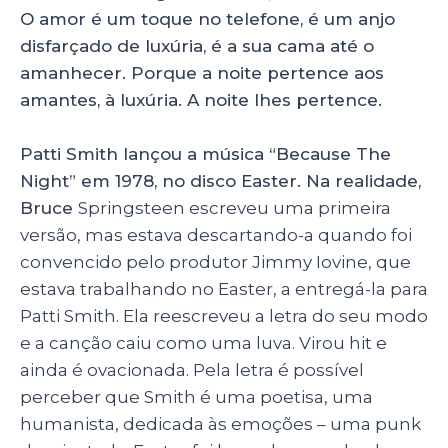
O amor é um toque no telefone, é um anjo
k
disfarçado de luxúria, é a sua cama até o
amanhecer. Porque a noite pertence aos
amantes, à luxúria. A noite lhes pertence.
Patti Smith lançou a música “Because The
Night” em 1978, no disco Easter. Na realidade,
Bruce
Springsteen escreveu uma primeira
versão, mas estava descartando-a quando foi
convencido pelo produtor
Jimmy Iovine, que
estava trabalhando no Easter, a entregá-la para
Patti Smith. Ela reescreveu a letra do seu modo
e a canção caiu como uma luva. Virou hit e
ainda é ovacionada. Pela letra é possível
perceber que Smith é uma poetisa, uma
humanista, dedicada às emoções – uma punk