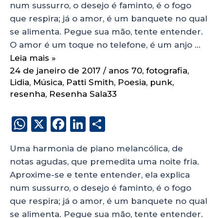
num sussurro, o desejo é faminto, é o fogo
que respira; já o amor, é um banquete no qual
se alimenta. Pegue sua mão, tente entender.
O amor é um toque no telefone, é um anjo …
Leia mais »
24 de janeiro de 2017
/
anos 70
,
fotografia
,
Lidia
,
Música
,
Patti Smith
,
Poesia
,
punk
,
resenha
,
Resenha Sala33
W
X
F
Li
S
h
a
n
h
Uma harmonia de piano melancólica, de
a
c
k
a
notas agudas, que premedita uma noite fria.
ts
e
e
re
Aproxime-se e tente entender, ela explica
A
b
dI
num sussurro, o desejo é faminto, é o fogo
p
o
n
que respira; já o amor, é um banquete no qual
p
o
se alimenta. Pegue sua mão, tente entender.