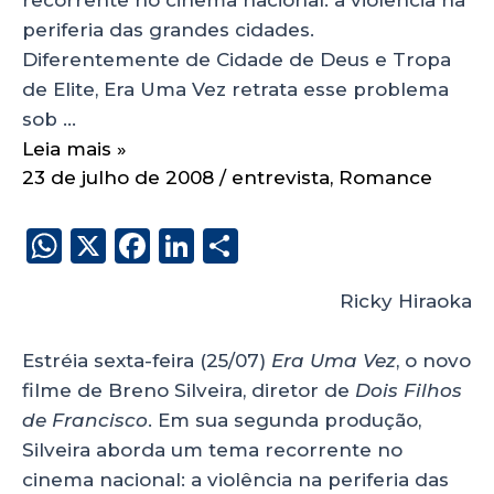
periferia das grandes cidades.
Diferentemente de Cidade de Deus e Tropa
de Elite, Era Uma Vez retrata esse problema
sob …
Leia mais »
23 de julho de 2008
/
entrevista
,
Romance
W
X
F
Li
S
h
a
n
h
Ricky Hiraoka
a
c
k
a
ts
e
e
re
Estréia sexta-feira (25/07)
Era Uma Vez
, o novo
A
b
dI
filme de Breno Silveira, diretor de
Dois Filhos
p
o
n
de Francisco
. Em sua segunda produção,
p
o
Silveira aborda um tema recorrente no
cinema nacional: a violência na periferia das
k