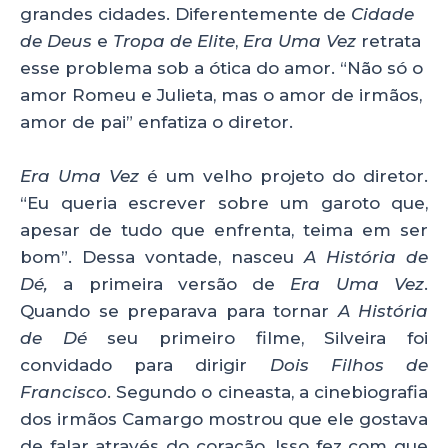
grandes cidades. Diferentemente de
Cidade
de Deus
e
Tropa de Elite
,
Era Uma Vez
retrata
esse problema sob a ótica do amor. “Não só o
amor Romeu e Julieta, mas o amor de irmãos,
amor de pai” enfatiza o diretor.
Era Uma Vez
é um velho projeto do diretor.
“Eu queria escrever sobre um garoto que,
apesar de tudo que enfrenta, teima em ser
bom”. Dessa vontade, nasceu
A História de
Dé,
a primeira versão de
Era Uma Vez
.
Quando se preparava para tornar
A História
de Dé
seu primeiro filme, Silveira foi
convidado para dirigir
Dois Filhos de
Francisco
. Segundo o cineasta, a cinebiografia
dos irmãos Camargo mostrou que ele gostava
de falar através do coração. Isso fez com que