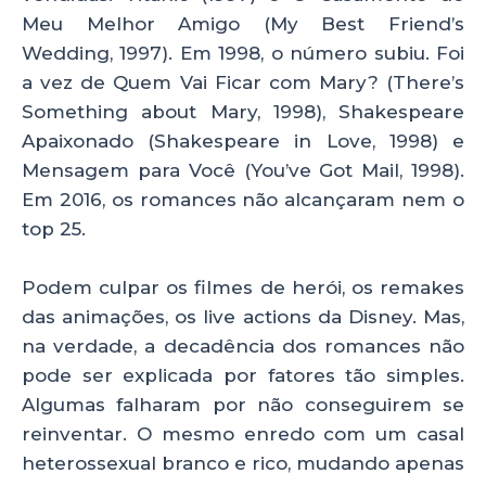
p
o
Meu Melhor Amigo (My Best Friend’s
k
Wedding, 1997). Em 1998, o número subiu. Foi
a vez de Quem Vai Ficar com Mary? (There’s
Something about Mary, 1998), Shakespeare
Apaixonado (Shakespeare in Love, 1998) e
Mensagem para Você (You’ve Got Mail, 1998).
Em 2016, os romances não alcançaram nem o
top 25.
Podem culpar os filmes de herói, os remakes
das animações, os live actions da Disney. Mas,
na verdade, a decadência dos romances não
pode ser explicada por fatores tão simples.
Algumas falharam por não conseguirem se
reinventar. O mesmo enredo com um casal
heterossexual branco e rico, mudando apenas