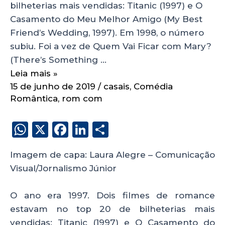
bilheterias mais vendidas: Titanic (1997) e O
Casamento do Meu Melhor Amigo (My Best
Friend’s Wedding, 1997). Em 1998, o número
subiu. Foi a vez de Quem Vai Ficar com Mary?
(There’s Something …
Leia mais »
15 de junho de 2019
/
casais
,
Comédia
Romântica
,
rom com
W
X
F
Li
S
h
a
n
h
Imagem de capa: Laura Alegre – Comunicação
a
c
k
a
Visual/Jornalismo Júnior
ts
e
e
re
A
b
dI
O ano era 1997. Dois filmes de romance
p
o
n
estavam no top 20 de bilheterias mais
vendidas: Titanic (1997) e O Casamento do