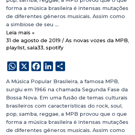
forma a música brasileira é intensas mutações
de diferentes gêneros musicais. Assim como
a simbiose de seu …
Leia mais »
31 de agosto de 2019
/
As novas vozes da MPB
,
playlist
,
sala33
,
spotify
W
X
F
Li
S
h
a
n
h
A Música Popular Brasileira, a famosa MPB,
a
c
k
a
surgiu em 1966 na chamada Segunda Fase da
ts
e
e
re
Bossa Nova. Em uma fusão de temas culturais
A
b
dI
brasileiros com características do rock, soul,
p
o
n
pop, samba, reggae, a MPB provou que o que
p
o
forma a música brasileira é intensas mutações
de diferentes gêneros musicais. Assim como
k