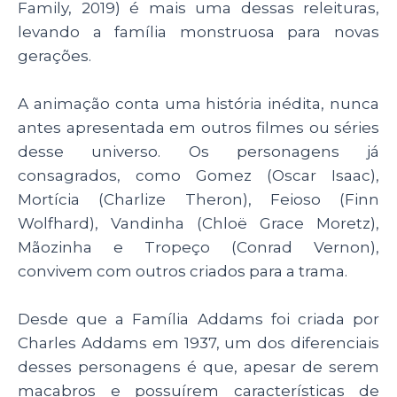
p
o
n
Family, 2019) é mais uma dessas releituras,
p
o
levando a família monstruosa para novas
gerações.
k
A animação conta uma história inédita, nunca
antes apresentada em outros filmes ou séries
desse universo. Os personagens já
consagrados, como Gomez (Oscar Isaac),
Mortícia (Charlize Theron), Feioso (Finn
Wolfhard), Vandinha (Chloë Grace Moretz),
Mãozinha e Tropeço (Conrad Vernon),
convivem com outros criados para a trama.
Desde que a Família Addams foi criada por
Charles Addams em 1937, um dos diferenciais
desses personagens é que, apesar de serem
macabros e possuírem características de