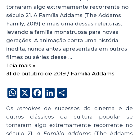
tornaram algo extremamente recorrente no
século 21. A Família Addams (The Addams
Family, 2019) é mais uma dessas releituras,
levando a família monstruosa para novas
gerações. A animação conta uma história
inédita, nunca antes apresentada em outros
filmes ou séries desse …
Leia mais »
31 de outubro de 2019
/
Família Addams
W
X
F
Li
S
h
a
n
h
Os
remakes
de sucessos do cinema e de
a
c
k
a
outros clássicos da cultura popular se
ts
e
e
re
tornaram algo extremamente recorrente no
A
b
dI
século 21.
A Família Addams
(The Addams