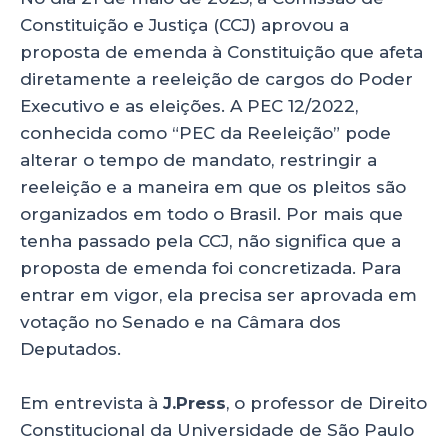
ts
e
e
re
Constituição e Justiça (CCJ) aprovou a
A
b
dI
proposta de emenda à Constituição que afeta
p
o
n
diretamente a reeleição de cargos do Poder
p
o
Executivo e as eleições. A PEC 12/2022,
k
conhecida como “PEC da Reeleição” pode
alterar o tempo de mandato, restringir a
reeleição e a maneira em que os pleitos são
organizados em todo o Brasil. Por mais que
tenha passado pela CCJ, não significa que a
proposta de emenda foi concretizada. Para
entrar em vigor, ela precisa ser aprovada em
votação no Senado e na Câmara dos
Deputados.
Em entrevista à
J.Press
, o professor de Direito
Constitucional da Universidade de São Paulo