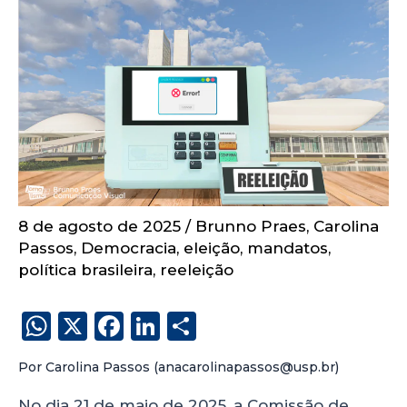
8 de agosto de 2025
/
Brunno Praes
,
Carolina
Passos
,
Democracia
,
eleição
,
mandatos
,
política brasileira
,
reeleição
W
X
F
Li
S
h
a
n
h
Por Carolina Passos (anacarolinapassos@usp.br)
a
c
k
a
No dia 21 de maio de 2025, a Comissão de