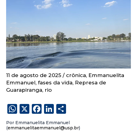
11 de agosto de 2025
/
crônica
,
Emmanuelita
Emmanuel
,
fases da vida
,
Represa de
Guarapiranga
,
rio
W
X
F
Li
S
h
a
n
h
Por Emmanuelita Emmanuel
a
c
k
a
(
emmanuelitaemmanuel@usp.br
)