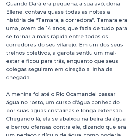
ts
e
e
re
Quando Dará era pequena, a sua avó, dona
A
b
dI
Eliene, contava quase todas as noites a
p
o
n
história de “Tamara, a corredora”. Tamara era
p
o
uma jovem de 14 anos, que fazia de tudo para
se tornar a mais rápida entre todos os
k
corredores do seu vilarejo. Em um dos seus
treinos coletivos, a garota sentiu um mal-
estar e ficou para trás, enquanto que seus
colegas seguiram em direção a linha de
chegada.
A menina foi até o Rio Ocamandei passar
água no rosto, um curso d’água conhecido
por suas águas cristalinas e longa extensão.
Chegando lá, ela se abaixou na beira da água
e berrou ofensas contra ele, dizendo que era
um pedaço ridículo de água, como poderia