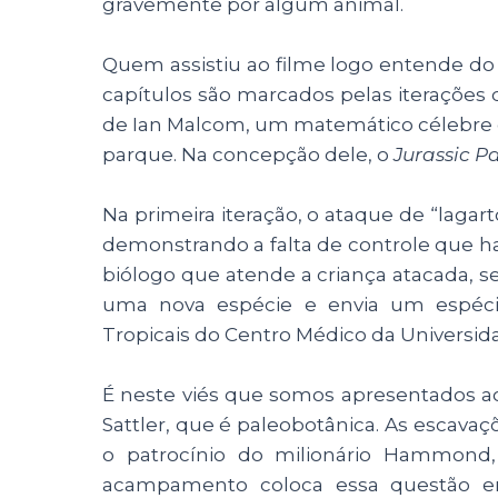
gravemente por algum animal.
Quem assistiu ao filme logo entende do q
capítulos são marcados pelas iterações
de Ian Malcom, um matemático célebre q
parque. Na concepção dele, o
Jurassic P
Na primeira iteração, o ataque de “lagar
demonstrando a falta de controle que havi
biólogo que atende a criança atacada, s
uma nova espécie e envia um espéci
Tropicais do Centro Médico da Universid
É neste viés que somos apresentados ao 
Sattler, que é paleobotânica. As escav
o patrocínio do milionário Hammond
acampamento coloca essa questão em