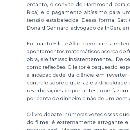
entanto, o convite de Hammond para 
Rica) e o pagamento altíssimo para um
tensão estabelecida. Dessa forma, Sa
Donald Gennaro, advogado da InGen, e
Enquanto Ellie e Allan demoram a entende
apontamentos matemáticos acerca do f
obra, ele faz isso insistentemente… De 
como reflexões. O leitor é baqueado, e
a incapacidade da ciência em reverter
controle sobre o que faz e a dificuldade
reverberações importantes, que fazem
por conta do dinheiro e não de um be
O livro debate inúmeras vezes essas qu
do filme, é extremamente arrogante e
parque será. Mesmo em meio ao caos