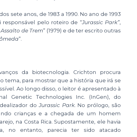
dos sete anos, de 1983 a 1990. No ano de 1993
 responsável pelo roteiro de “
Jurassic Park”
,
 Assalto de Trem
” (1979) e de ter escrito outras
rômeda
”.
vanços da biotecnologia. Crichton procura
o tema, para mostrar que a história que irá se
ível. Ao longo disso, o leitor é apresentado à
al Genetic Technologies Inc. (InGen), do
dealizador do
Jurassic Park
. No prólogo, são
acando crianças e a chegada de um homem
arejo, na Costa Rica. Supostamente, ele havia
a, no entanto, parecia ter sido atacado