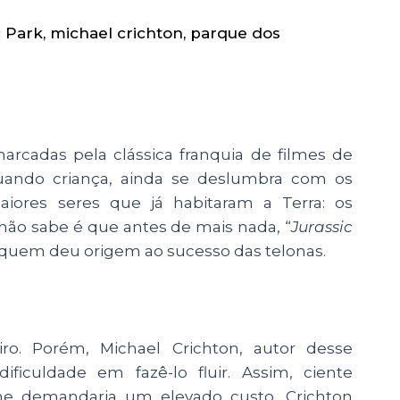
c Park
,
michael crichton
,
parque dos
rcadas pela clássica franquia de filmes de
uando criança, ainda se deslumbra com os
aiores seres que já habitaram a Terra: os
não sabe é que antes de mais nada, “
Jurassic
ele quem deu origem ao sucesso das telonas.
eiro. Porém, Michael Crichton, autor desse
ificuldade em fazê-lo fluir. Assim, ciente
e demandaria um elevado custo, Crichton