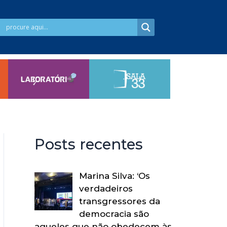
Posts recentes
Marina Silva: ‘Os
verdadeiros
transgressores da
democracia são
aqueles que não obedecem às