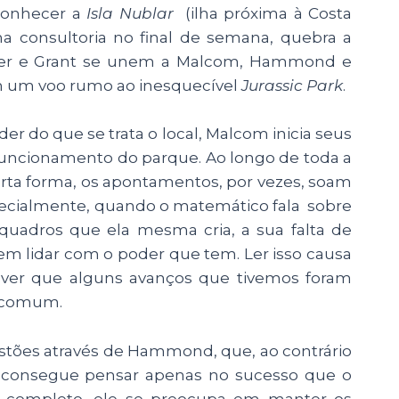
conhecer a
Isla Nublar
(ilha próxima à Costa
a consultoria no final de semana, quebra a
ttler e Grant se unem a Malcom, Hammond e
m um voo rumo ao inesquecível
Jurassic Park
.
r do que se trata o local, Malcom inicia seus
uncionamento do parque. Ao longo de toda a
certa forma, os apontamentos, por vezes, soam
specialmente, quando o matemático fala sobre
 quadros que ela mesma cria, a sua falta de
 em lidar com o poder que tem. Ler isso causa
 ver que alguns avanços que tivemos foram
m comum.
estões através de Hammond, que, ao contrário
 consegue pensar apenas no sucesso que o
 completo, ele se preocupa em manter os