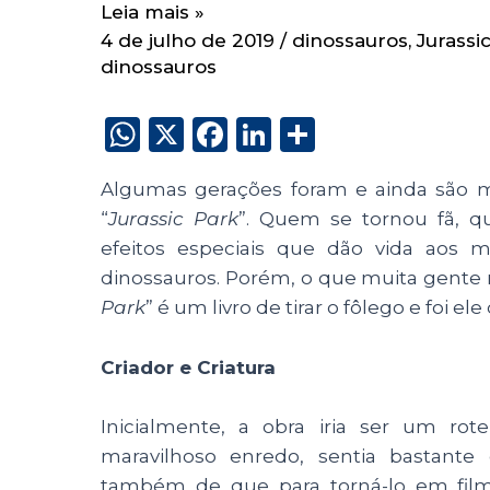
Leia mais »
4 de julho de 2019
/
dinossauros
,
Jurassi
dinossauros
W
X
F
Li
S
h
a
n
h
Algumas gerações foram e ainda são ma
a
c
k
a
“
Jurassic Park
”. Quem se tornou fã, q
ts
e
e
re
efeitos especiais que dão vida aos m
A
b
dI
dinossauros. Porém, o que muita gente 
p
o
n
Park
” é um livro de tirar o fôlego e foi 
p
o
Criador e Criatura
k
Inicialmente, a obra iria ser um rot
maravilhoso enredo, sentia bastante d
também de que para torná-lo em film