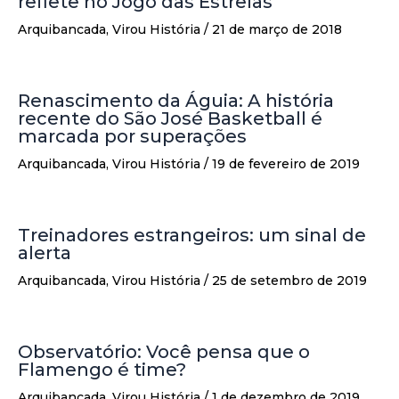
reflete no Jogo das Estrelas
Arquibancada
,
Virou História
/
21 de março de 2018
Renascimento da Águia: A história
recente do São José Basketball é
marcada por superações
Arquibancada
,
Virou História
/
19 de fevereiro de 2019
Treinadores estrangeiros: um sinal de
alerta
Arquibancada
,
Virou História
/
25 de setembro de 2019
Observatório: Você pensa que o
Flamengo é time?
Arquibancada
,
Virou História
/
1 de dezembro de 2019