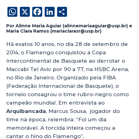
W
X
F
Li
S
h
a
n
h
Por Alinne Maria Aguiar (alinnemariaaguiar@usp.br) e
a
c
k
a
Maria Clara Ramos (mariaclarasr@usp.br)
ts
e
e
re
Há exatos 10 anos, no dia 28 de setembro de
A
b
dI
2014, o Flamengo conquistou a Copa
p
o
n
Intercontinental de Basquete ao derrotar o
p
o
Maccabi Tel Aviv por 90 a 77, na HSBC Arena,
no Rio de Janeiro. Organizado pela FIBA
k
(Federação Internacional de Basquete), o
torneio consagrou o time rubro-negro como
campeão mundial. Em entrevista ao
Arquibancada
, Marcus Sousa, jogador do
time na época, relembra: “Foi um dia
memorável. A torcida inteira começou a
cantar o hino do Flamengo”.