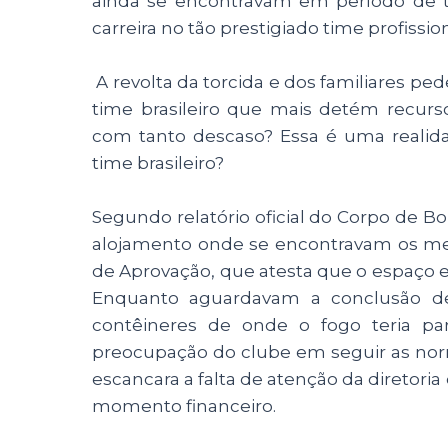
ainda se encontravam em período de t
carreira no tão prestigiado time profission
A revolta da torcida e dos familiares p
time brasileiro que mais detém recurso
com tanto descaso? Essa é uma reali
time brasileiro?
Segundo relatório oficial do Corpo de Bo
alojamento onde se encontravam os meni
de Aprovação, que atesta que o espaço e
Enquanto aguardavam a conclusão 
contêineres de onde o fogo teria par
preocupação do clube em seguir as norm
escancara a falta de atenção da diretori
momento financeiro.