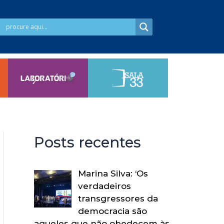
Posts recentes
Marina Silva: ‘Os
verdadeiros
transgressores da
democracia são
aqueles que não obedecem às