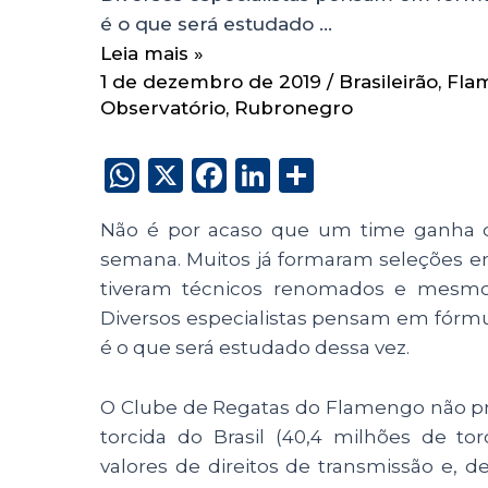
é o que será estudado …
Leia mais »
1 de dezembro de 2019
/
Brasileirão
,
Fla
Observatório
,
Rubronegro
W
X
F
Li
S
h
a
n
h
Não é por acaso que um time ganha do
a
c
k
a
semana. Muitos já formaram seleções e
ts
e
e
re
tiveram técnicos renomados e mesmo 
A
b
dI
Diversos especialistas pensam em fórmu
p
o
n
é o que será estudado dessa vez.
p
o
O Clube de Regatas do Flamengo não pr
k
torcida do Brasil (40,4 milhões de to
valores de direitos de transmissão e, 