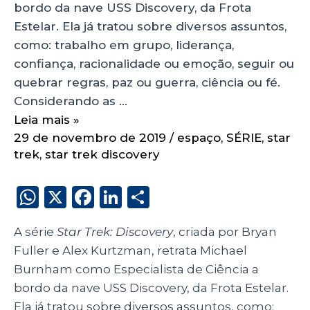
bordo da nave USS Discovery, da Frota
Estelar. Ela já tratou sobre diversos assuntos,
como: trabalho em grupo, liderança,
confiança, racionalidade ou emoção, seguir ou
quebrar regras, paz ou guerra, ciência ou fé.
Considerando as …
Leia mais »
29 de novembro de 2019
/
espaço
,
SÉRIE
,
star
trek
,
star trek discovery
W
X
F
Li
S
h
a
n
h
A série
Star Trek: Discovery
, criada por Bryan
a
c
k
a
Fuller e Alex Kurtzman, retrata Michael
ts
e
e
re
Burnham como Especialista de Ciência a
A
b
dI
bordo da nave USS Discovery, da Frota Estelar.
p
o
n
Ela já tratou sobre diversos assuntos, como: