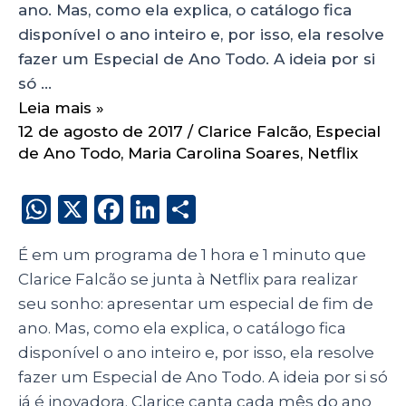
ano. Mas, como ela explica, o catálogo fica
disponível o ano inteiro e, por isso, ela resolve
fazer um Especial de Ano Todo. A ideia por si
só …
Leia mais »
12 de agosto de 2017
/
Clarice Falcão
,
Especial
de Ano Todo
,
Maria Carolina Soares
,
Netflix
W
X
F
Li
S
h
a
n
h
É em um programa de 1 hora e 1 minuto que
a
c
k
a
Clarice Falcão se junta à Netflix para realizar
ts
e
e
re
seu sonho: apresentar um especial de fim de
A
b
dI
ano. Mas, como ela explica, o catálogo fica
p
o
n
disponível o ano inteiro e, por isso, ela resolve
p
o
fazer um Especial de Ano Todo. A ideia por si só
já é inovadora. Clarice canta cada mês do ano