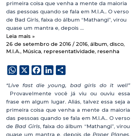
primeira coisa que venha a mente da maioria
das pessoas quando se fala em M.I.A.. O verso
de Bad Girls, faixa do álbum “Mathangi”, virou
quase um mantra e, depois …
Leia mais »
26 de setembro de 2016
/
2016
,
álbum
,
disco
,
M.I.A.
,
Música
,
representatividade
,
resenha
W
X
F
Li
S
h
a
n
h
“Live fast die young, bad girls do it well”
a
c
k
a
Provavelmente você já viu ou ouviu essa
ts
e
e
re
frase em algum lugar. Aliás, talvez essa seja a
A
b
dI
primeira coisa que venha a mente da maioria
p
o
n
das pessoas quando se fala em M.I.A.. O verso
p
o
de
Bad Girls
, faixa do álbum “Mathangi”, virou
quase um mantra e, depois de
Paper Planes
,