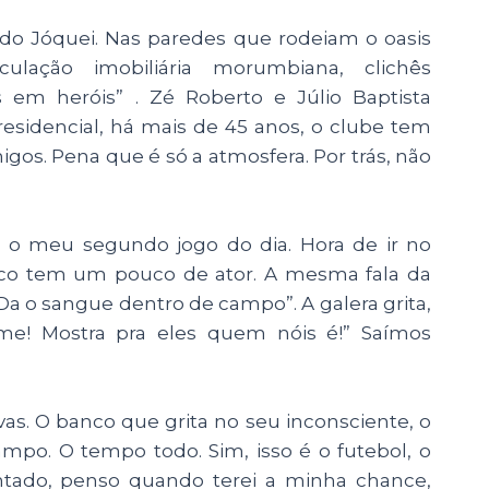
 do Jóquei. Nas paredes que rodeiam o oasis
culação imobiliária morumbiana, clichês
as em heróis” . Zé Roberto e Júlio Baptista
esidencial, há mais de 45 anos, o clube tem
gos. Pena que é só a atmosfera. Por trás, não
 é o meu segundo jogo do dia. Hora de ir no
cnico tem um pouco de ator. A mesma fala da
 Da o sangue dentro de campo”. A galera grita,
ime! Mostra pra eles quem nóis é!” Saímos
as. O banco que grita no seu inconsciente, o
po. O tempo todo. Sim, isso é o futebol, o
Sentado, penso quando terei a minha chance,