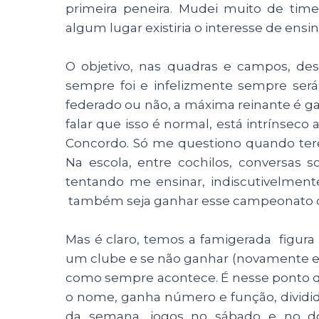
primeira peneira. Mudei muito de tim
algum lugar existiria o interesse de ensi
O objetivo, nas quadras e campos, de
sempre foi e infelizmente sempre ser
federado ou não, a máxima reinante é g
falar que isso é normal, está intrínsec
Concordo. Só me questiono quando tere
Na escola, entre cochilos, conversas
tentando me ensinar, indiscutivelment
também seja ganhar esse campeonato c
Mas é claro, temos a famigerada figura 
um clube e se não ganhar (novamente esse
como sempre acontece. É nesse ponto que
o nome, ganha número e função, dividido 
da semana, jogos no sábado e no dom