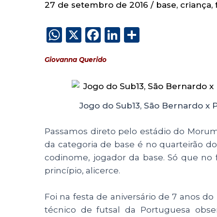
27 de setembro de 2016
/
base
,
criança
,
W
X
F
Li
S
h
a
n
h
Giovanna Querido
a
c
k
a
ts
e
e
re
A
b
dI
Jogo do Sub13, São Bernardo x 
p
o
n
p
o
Passamos direto pelo estádio do Morum
k
da categoria de base é no quarteirão do 
codinome, jogador da base. Só que no 
princípio, alicerce.
Foi na festa de aniversário de 7 anos d
técnico de futsal da Portuguesa obse