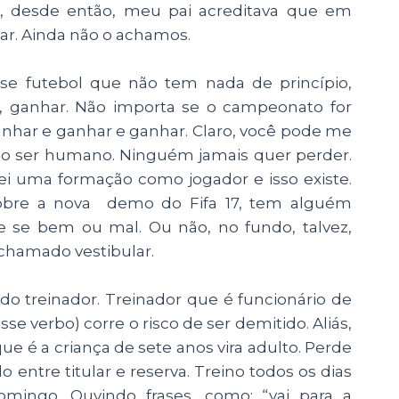
e, desde então, meu pai acreditava que em
nar. Ainda não o achamos.
sse futebol que não tem nada de princípio,
á, ganhar. Não importa se o campeonato for
anhar e ganhar e ganhar. Claro, você pode me
o ao ser humano. Ninguém jamais quer perder.
i uma formação como jogador e isso existe.
 sobre a nova demo do Fifa 17, tem alguém
e se bem ou mal. Ou não, no fundo, talvez,
hamado vestibular.
do treinador. Treinador que é funcionário de
 verbo) corre o risco de ser demitido. Aliás,
 é a criança de sete anos vira adulto. Perde
entre titular e reserva. Treino todos os dias
ingo. Ouvindo frases, como: “vai para a