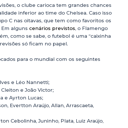
visões, o clube carioca tem grandes chances
alidade inferior ao time do Chelsea. Caso isso
upo C nas oitavas, que tem como favoritos os
. Em alguns
cenários previstos
, o Flamengo
rém, como se sabe, o futebol é uma “caixinha
previsões só ficam no papel.
ocados para o mundial com os seguintes
lves e Léo Nannetti;
, Cleiton e João Victor;
ña e Ayrton Lucas;
on, Evertton Araújo, Allan, Arrascaeta,
on Cebolinha, Juninho, Plata, Luiz Araújo,