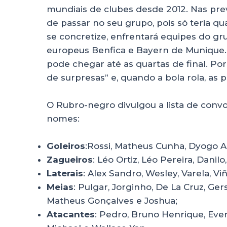
mundiais de clubes desde 2012. Nas pre
de passar no seu grupo, pois só teria qu
se concretize, enfrentará equipes do gr
europeus Benfica e Bayern de Munique
pode chegar até as quartas de final. Po
de surpresas” e, quando a bola rola, as 
O Rubro-negro divulgou a lista de conv
nomes:
Goleiros
:Rossi, Matheus Cunha, Dyogo A
Zagueiros
: Léo Ortiz, Léo Pereira, Danilo
Laterais
: Alex Sandro, Wesley, Varela, Vi
Meias
: Pulgar, Jorginho, De La Cruz, Gers
Matheus Gonçalves e Joshua;
Atacantes
: Pedro, Bruno Henrique, Evert