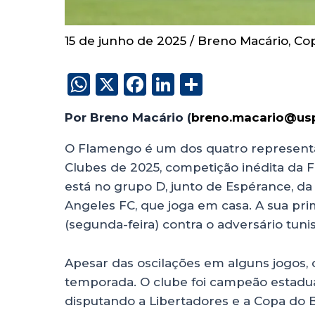
15 de junho de 2025
/
Breno Macário
,
Co
W
X
F
Li
S
h
a
n
h
Por Breno Macário (
breno.macario@usp
a
c
k
a
ts
e
e
re
O Flamengo é um dos quatro representa
Clubes de 2025, competição inédita da F
A
b
dI
está no grupo D, junto de Espérance, da T
p
o
n
Angeles FC, que joga em casa. A sua pri
p
o
(segunda-feira) contra o adversário tuni
k
Apesar das oscilações em alguns jogos
temporada. O clube foi campeão estadual,
disputando a Libertadores e a Copa do B