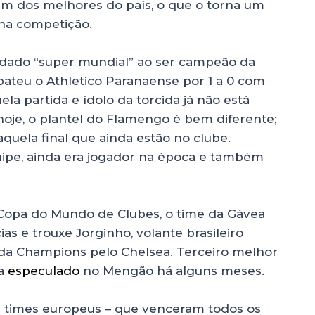
um dos melhores do país, o que o torna um
 na competição.
elidado “super mundial” ao ser campeão da
bateu o Athletico Paranaense por 1 a 0 com
la partida e ídolo da torcida já não está
hoje, o plantel do Flamengo é bem diferente;
uela final que ainda estão no clube.
 equipe, ainda era jogador na época e também
pa do Mundo de Clubes, o time da Gávea
s e trouxe Jorginho, volante brasileiro
o da Champions pelo Chelsea. Terceiro melhor
ra
especulado
no Mengão há alguns meses.
á times europeus – que venceram todos os