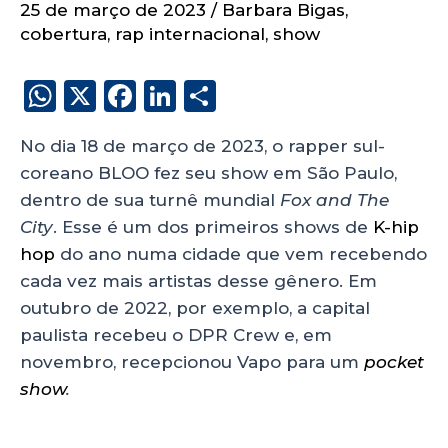
25 de março de 2023
/
Barbara Bigas
,
cobertura
,
rap internacional
,
show
W
X
F
Li
S
h
a
n
h
No dia 18 de março de 2023, o rapper sul-
a
c
k
a
coreano BLOO fez seu show em São Paulo,
ts
e
e
re
dentro de sua turnê mundial
Fox and The
A
b
dI
City
. Esse é um dos primeiros shows de
K-hip
p
o
n
hop
do ano numa cidade que vem recebendo
p
o
cada vez mais artistas desse gênero. Em
outubro de 2022, por exemplo, a capital
k
paulista recebeu o DPR Crew e, em
novembro, recepcionou Vapo para um
pocket
show
.