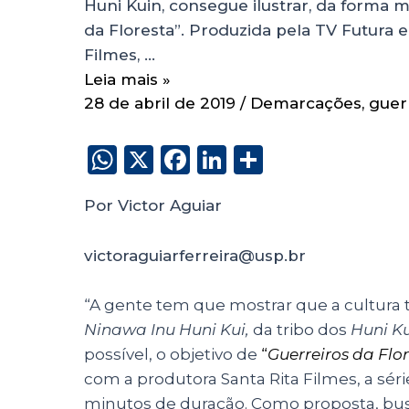
Huni Kuin, consegue ilustrar, da forma m
da Floresta”. Produzida pela TV Futura 
Filmes, …
Leia mais »
28 de abril de 2019
/
Demarcações
,
guerr
W
X
F
Li
S
h
a
n
h
Por Victor Aguiar
a
c
k
a
ts
e
e
re
victoraguiarferreira@usp.br
A
b
dI
p
o
n
“A gente tem que mostrar que a cultura tá 
p
o
Ninawa Inu Huni Kui,
da tribo dos
Huni K
possível, o objetivo de
“
Guerreiros da Flo
k
com a produtora Santa Rita Filmes, a sér
minutos de duração. Como proposta, bus