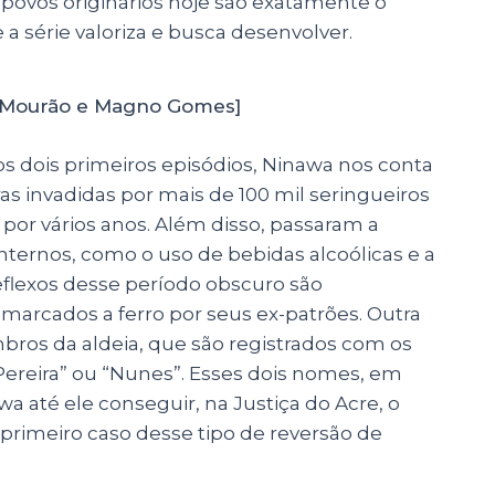
s povos originários hoje são exatamente o
 série valoriza e busca desenvolver.
e Mourão e Magno Gomes]
nos dois primeiros episódios, Ninawa nos conta
ras invadidas por mais de 100 mil seringueiros
 por vários anos. Além disso, passaram a
ternos, como o uso de bebidas alcoólicas e a
reflexos desse período obscuro são
 marcados a ferro por seus ex-patrões. Outra
ros da aldeia, que são registrados com os
ereira” ou “Nunes”. Esses dois nomes, em
wa até ele conseguir, na Justiça do Acre, o
o primeiro caso desse tipo de reversão de