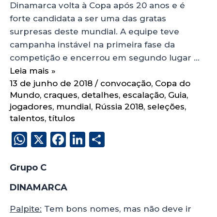
Dinamarca volta à Copa após 20 anos e é
forte candidata a ser uma das gratas
surpresas deste mundial. A equipe teve
campanha instável na primeira fase da
competição e encerrou em segundo lugar …
Leia mais »
13 de junho de 2018
/
convocação
,
Copa do
Mundo
,
craques
,
detalhes
,
escalação
,
Guia
,
jogadores
,
mundial
,
Rússia 2018
,
seleções
,
talentos
,
títulos
W
X
F
Li
S
h
a
n
h
a
c
k
a
Grupo C
ts
e
e
re
DINAMARCA
A
b
dI
Palpite:
Tem bons nomes, mas não deve ir
p
o
n