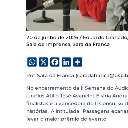
20 de junho de 2026
/
Eduardo Granado
Sala de Imprensa
,
Sara da Franca
W
X
F
Li
S
h
a
n
h
Por Sara da Franca (
saradafranca@usp.b
a
c
k
a
ts
e
e
re
No encerramento da II Semana do Audiovis
jurados Atílio José Avancini, Eliária An
A
b
dI
finalistas e a vencedora do II Concurso 
p
o
n
histórias’. A intitulada “Passagens ecanas
p
o
levar o maior prêmio do evento.
k