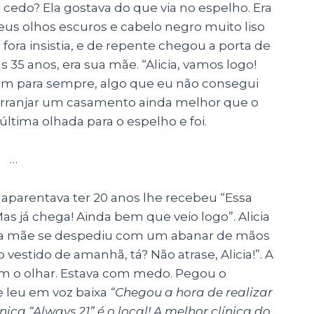
 cedo? Ela gostava do que via no espelho. Era
us olhos escuros e cabelo negro muito liso
 fora insistia, e de repente chegou a porta de
35 anos, era sua mãe. “Alicia, vamos logo!
assim para sempre, algo que eu não consegui
arranjar um casamento ainda melhor que o
ltima olhada para o espelho e foi.
…
aparentava ter 20 anos lhe recebeu “Essa
s já chega! Ainda bem que veio logo”. Alicia
 sua mãe se despediu com um abanar de mãos
 vestido de amanhã, tá? Não atrase, Alicia!”. A
om o olhar. Estava com medo. Pegou o
e leu em voz baixa
“Chegou a hora de realizar
ca “Always 21” é o local! A melhor clínica do