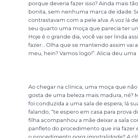
porque deveria fazer isso? Ainda mais tão
bonita, sem nenhuma marca de idade. Se
contrastavam com a pele alva. A voz lá de
seu quarto uma moça que parecia ter uns 
Hoje é o grande dia, você vai ser linda 
fazer… Olha que se mantendo assim vai 
meu, hein? Vamos logo!”. Alicia deu uma ú
Ao chegar na clínica, uma moça que não 
gosta de uma beleza mais madura, né? Ma
foi conduzida a uma sala de espera, lá
falando, “te espero em casa para prova do
filha acompanhou a mãe deixar a sala c
panfleto do procedimento que iria fazer 
o procedimento para imortalidade? A clíni