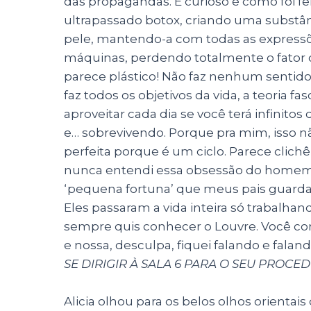
das propagandas. E curioso é como foi f
ultrapassado botox, criando uma substânc
pele, mantendo-a com todas as expressõ
máquinas, perdendo totalmente o fator o
parece plástico! Não faz nenhum sentido
faz todos os objetivos da vida, a teoria f
aproveitar cada dia se você terá infinitos
e… sobrevivendo. Porque pra mim, isso nã
perfeita porque é um ciclo. Parece clichê
nunca entendi essa obsessão do homem p
‘pequena fortuna’ que meus pais guarda
Eles passaram a vida inteira só trabalha
sempre quis conhecer o Louvre. Você co
e nossa, desculpa, fiquei falando e falan
SE DIRIGIR À SALA 6 PARA O SEU PROCE
Alicia olhou para os belos olhos orient