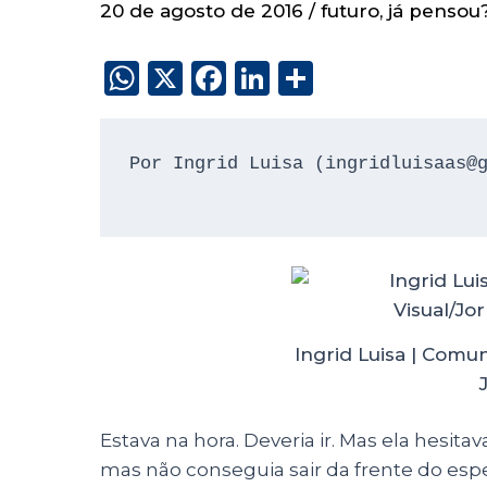
20 de agosto de 2016
/
futuro
,
já pensou
W
X
F
Li
S
h
a
n
h
a
c
k
a
Por Ingrid Luisa (ingridluisaas@g
ts
e
e
re
A
b
dI
p
o
n
p
o
k
Ingrid Luisa | Comu
Estava na hora. Deveria ir. Mas ela hesita
mas não conseguia sair da frente do esp