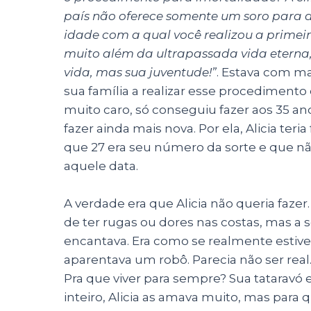
país não oferece somente um soro para 
idade com a qual você realizou a primei
muito além da ultrapassada vida eterna,
vida, mas sua juventude!”
. Estava com ma
sua família a realizar esse procediment
muito caro, só conseguiu fazer aos 35 ano
fazer ainda mais nova. Por ela, Alicia teri
que 27 era seu número da sorte e que não
aquele data.
A verdade era que Alicia não queria fazer
de ter rugas ou dores nas costas, mas a
encantava. Era como se realmente estive
aparentava um robô. Parecia não ser real
Pra que viver para sempre? Sua tataravó e
inteiro, Alicia as amava muito, mas para