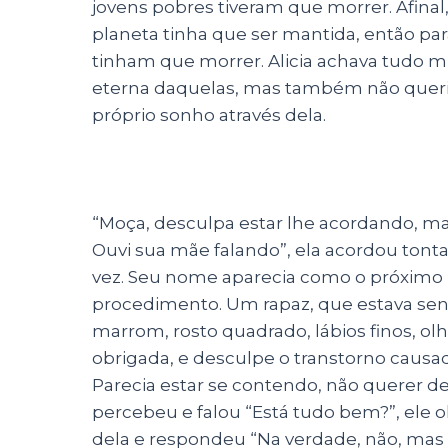
jovens pobres tiveram que morrer. Afinal
planeta tinha que ser mantida, então pa
tinham que morrer. Alicia achava tudo muit
eterna daquelas, mas também não queria
próprio sonho através dela.
“Moça, desculpa estar lhe acordando, mas
Ouvi sua mãe falando”, ela acordou tonta
vez. Seu nome aparecia como o próximo no
procedimento. Um rapaz, que estava sent
marrom, rosto quadrado, lábios finos, o
obrigada, e desculpe o transtorno causa
Parecia estar se contendo, não querer d
percebeu e falou “Está tudo bem?”, ele 
dela e respondeu “Na verdade, não, mas a