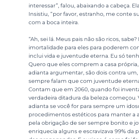
interessar”, falou, abaixando a cabeça. E
Insistiu, “por favor, estranho, me conte su
com a boca inteira.
“Ah, sei lá. Meus pais não são ricos, sab
imortalidade para eles para poderem co
inclui vida e juventude eterna. Eu só tenh
Quero que eles comprem a casa própria,
adianta argumentar, são dois contra um,
sempre falam que com juventude eterna
Contam que em 2060, quando foi inventad
verdadeira ditadura da beleza começou.
adianta se você for para sempre um idoso
procedimentos estéticos para manter a 
pela obrigação de ser sempre bonito e j
enriquecia alguns e escravizava 99% da