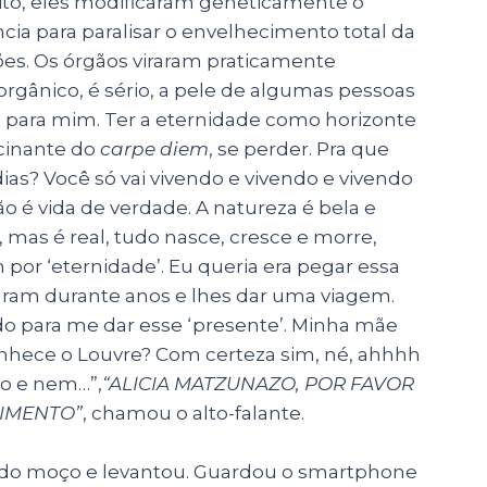
eito, eles modificaram geneticamente o
ia para paralisar o envelhecimento total da
es. Os órgãos viraram praticamente
rgânico, é sério, a pele de algumas pessoas
 para mim. Ter a eternidade como horizonte
ascinante do
carpe diem
, se perder. Pra que
 dias? Você só vai vivendo e vivendo e vivendo
o é vida de verdade. A natureza é bela e
, mas é real, tudo nasce, cresce e morre,
or ‘eternidade’. Eu queria era pegar essa
ram durante anos e lhes dar uma viagem.
ndo para me dar esse ‘presente’. Minha mãe
nhece o Louvre? Com certeza sim, né, ahhhh
do e nem…”,
“ALICIA MATZUNAZO, POR FAVOR
DIMENTO”
, chamou o alto-falante.
ais do moço e levantou. Guardou o smartphone