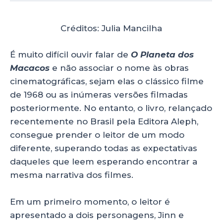
A
b
dI
p
o
n
Créditos: Julia Mancilha
p
o
k
É muito difícil ouvir falar de
O Planeta dos
Macacos
e não associar o nome às obras
cinematográficas, sejam elas o clássico filme
de 1968 ou as inúmeras versões filmadas
posteriormente. No entanto, o livro, relançado
recentemente no Brasil pela Editora Aleph,
consegue prender o leitor de um modo
diferente, superando todas as expectativas
daqueles que leem esperando encontrar a
mesma narrativa dos filmes.
Em um primeiro momento, o leitor é
apresentado a dois personagens, Jinn e