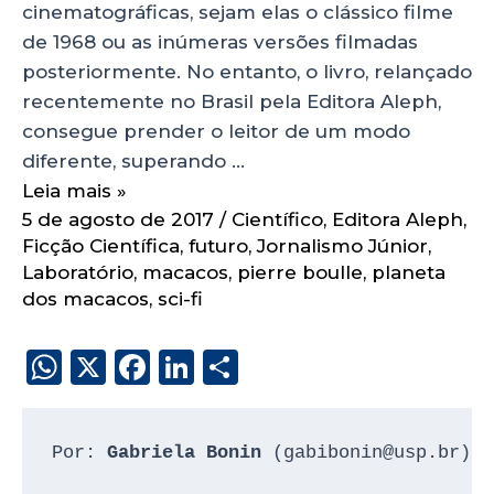
cinematográficas, sejam elas o clássico filme
de 1968 ou as inúmeras versões filmadas
posteriormente. No entanto, o livro, relançado
recentemente no Brasil pela Editora Aleph,
consegue prender o leitor de um modo
diferente, superando …
Leia mais »
5 de agosto de 2017
/
Científico
,
Editora Aleph
,
Ficção Científica
,
futuro
,
Jornalismo Júnior
,
Laboratório
,
macacos
,
pierre boulle
,
planeta
dos macacos
,
sci-fi
W
X
F
Li
S
h
a
n
h
a
c
k
a
Por: 
Gabriela Bonin
 (gabibonin@usp.br)
ts
e
e
re