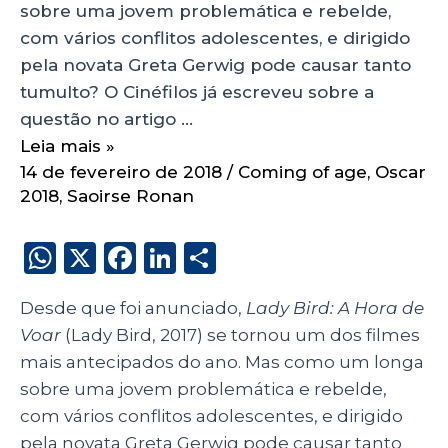
sobre uma jovem problemática e rebelde,
com vários conflitos adolescentes, e dirigido
pela novata Greta Gerwig pode causar tanto
tumulto? O Cinéfilos já escreveu sobre a
questão no artigo …
Leia mais »
14 de fevereiro de 2018
/
Coming of age
,
Oscar
2018
,
Saoirse Ronan
W
X
F
Li
S
h
a
n
h
Desde que foi anunciado,
Lady Bird: A Hora de
a
c
k
a
Voar
(Lady Bird, 2017) se tornou um dos filmes
ts
e
e
re
mais antecipados do ano. Mas como um longa
A
b
dI
sobre uma jovem problemática e rebelde,
p
o
n
com vários conflitos adolescentes, e dirigido
pela novata Greta Gerwig pode causar tanto