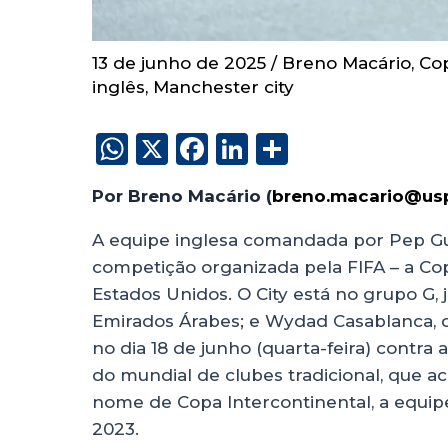
13 de junho de 2025
/
Breno Macário
,
Co
inglês
,
Manchester city
W
X
F
Li
S
h
a
n
h
Por Breno Macário (
breno.macario@usp
a
c
k
a
ts
e
e
re
A equipe inglesa comandada por Pep Gua
competição organizada pela FIFA – a Co
A
b
dI
Estados Unidos. O City está no grupo G, j
p
o
n
Emirados Árabes; e Wydad Casablanca, d
p
o
no dia 18 de junho (quarta-feira) contra
k
do mundial de clubes tradicional, que 
nome de Copa Intercontinental, a equip
2023.