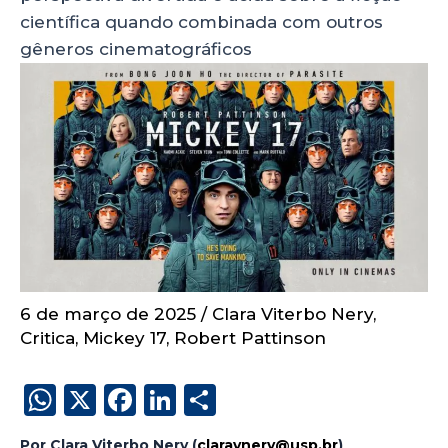
científica quando combinada com outros
gêneros cinematográficos
6 de março de 2025
/
Clara Viterbo Nery
,
Critica
,
Mickey 17
,
Robert Pattinson
W
X
F
Li
S
h
a
n
h
Por Clara Viterbo Nery (
claravnery@usp.br
)