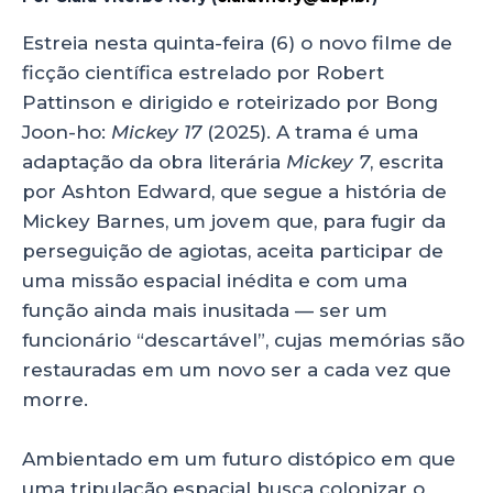
a
c
k
a
ts
e
e
re
Estreia nesta quinta-feira (6) o novo filme de
ficção científica estrelado por Robert
A
b
dI
Pattinson e dirigido e roteirizado por Bong
p
o
n
Joon-ho:
Mickey 17
(2025). A trama é uma
p
o
adaptação da obra literária
Mickey 7
, escrita
k
por Ashton Edward, que segue a história de
Mickey Barnes, um jovem que, para fugir da
perseguição de agiotas, aceita participar de
uma missão espacial inédita e com uma
função ainda mais inusitada — ser um
funcionário “descartável”, cujas memórias são
restauradas em um novo ser a cada vez que
morre.
Ambientado em um futuro distópico em que
uma tripulação espacial busca colonizar o