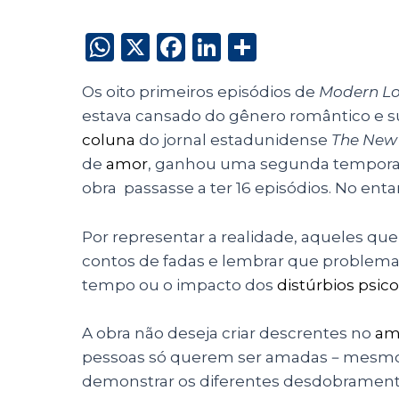
W
X
F
Li
S
h
a
n
h
Os oito primeiros episódios de
Modern L
a
c
k
a
estava cansado do gênero romântico e su
ts
e
e
re
coluna
do jornal estadunidense
The New 
A
b
dI
de
amor
, ganhou uma segunda temporad
p
o
n
obra passasse a ter 16 episódios. No ent
p
o
Por representar a realidade, aqueles qu
k
contos de fadas e lembrar que problem
tempo ou o impacto dos
distúrbios psic
A obra não deseja criar descrentes no
am
pessoas só querem ser amadas－mesmo q
demonstrar os diferentes desdobrament