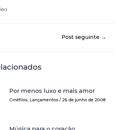
deo
Post seguinte
→
elacionados
Por menos luxo e mais amor
Cinéfilos
,
Lançamentos
/
26 de junho de 2008
Música para o coração