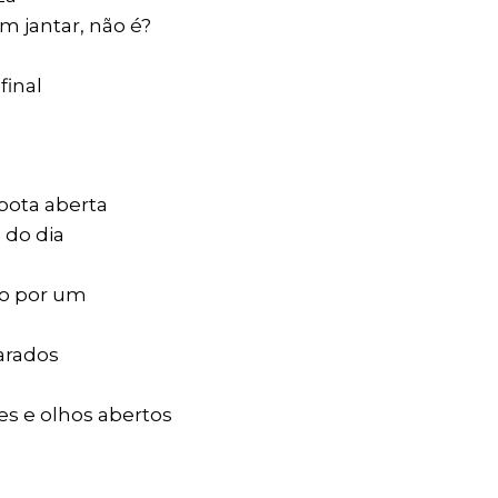
um jantar, não é?
final
pota aberta
 do dia
)
do por um
arados
s e olhos aberto
s