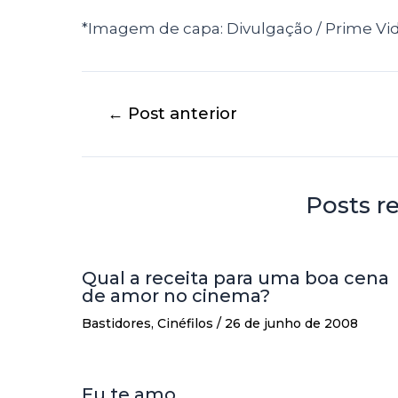
*Imagem de capa: Divulgação / Prime Vi
←
Post anterior
Posts r
Qual a receita para uma boa cena
de amor no cinema?
Bastidores
,
Cinéfilos
/
26 de junho de 2008
Eu te amo…