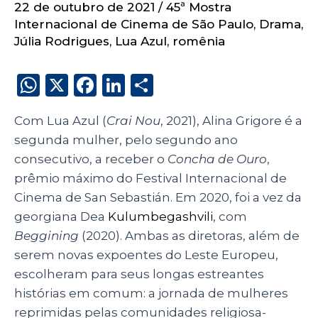
22 de outubro de 2021
/
45ª Mostra
Internacional de Cinema de São Paulo
,
Drama
,
Júlia Rodrigues
,
Lua Azul
,
romênia
W
X
F
Li
S
h
a
n
h
Com Lua Azul (
Crai Nou
, 2021), Alina Grigore é a
a
c
k
a
segunda mulher, pelo segundo ano
ts
e
e
re
consecutivo, a receber o
Concha de Ouro
,
A
b
dI
prêmio máximo do Festival Internacional de
p
o
n
Cinema de San Sebastián. Em 2020, foi a vez da
p
o
georgiana Dea
Kulumbegashvili
, com
Beggining
(2020). Ambas as diretoras, além de
k
serem novas expoentes do Leste Europeu,
escolheram para seus longas estreantes
histórias em comum: a jornada de mulheres
reprimidas pelas comunidades religiosa-