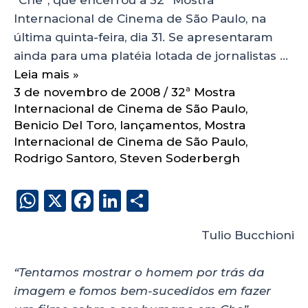
Internacional de Cinema de São Paulo, na
última quinta-feira, dia 31. Se apresentaram
ainda para uma platéia lotada de jornalistas …
Leia mais »
3 de novembro de 2008
/
32ª Mostra
Internacional de Cinema de São Paulo
,
Benicio Del Toro
,
lançamentos
,
Mostra
Internacional de Cinema de São Paulo
,
Rodrigo Santoro
,
Steven Soderbergh
W
X
F
Li
S
h
a
n
h
Tulio Bucchioni
a
c
k
a
ts
e
e
re
“Tentamos mostrar o homem por trás da
A
b
dI
imagem e fomos bem-sucedidos em fazer