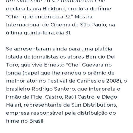
p
o
n
um filme sobre o ser humano em Che”
p
o
declara Laura Bickford, produra do filme
“Che”, que encerrou a 32ª Mostra
k
Internacional de Cinema de São Paulo, na
última quinta-feira, dia 31.
Se apresentaram ainda para uma platéia
lotada de jornalistas os atores Benício Del
Toro, que vive Ernesto “Che” Guevara no
longa (papel que lhe rendeu o prêmio de
melhor ator no Festival de Cannes de 2008), o
brasileiro Rodrigo Santoro, que interpreta o
irmão de Fidel Castro, Raúl Castro, e Diego
Halari, representante da Sun Distributions,
empresa responsável pela distribuição do
filme no Brasil.