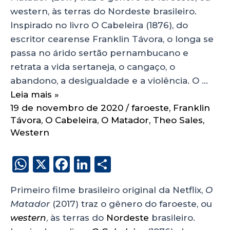
western, às terras do Nordeste brasileiro.
Inspirado no livro O Cabeleira (1876), do
escritor cearense Franklin Távora, o longa se
passa no árido sertão pernambucano e
retrata a vida sertaneja, o cangaço, o
abandono, a desigualdade e a violência. O …
Leia mais »
19 de novembro de 2020
/
faroeste
,
Franklin
Távora
,
O Cabeleira
,
O Matador
,
Theo Sales
,
Western
W
X
F
Li
S
h
a
n
h
Primeiro filme brasileiro original da Netflix,
O
a
c
k
a
Matador
(2017) traz o gênero do faroeste, ou
ts
e
e
re
western
, às terras do
Nordeste
brasileiro.
A
b
dI