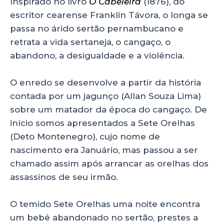
Inspirado no livro
O Cabeleira
(1876), do
p
o
n
escritor cearense Franklin Távora, o longa se
p
o
passa no árido sertão pernambucano e
retrata a vida sertaneja, o cangaço, o
k
abandono, a desigualdade e a violência.
O enredo se desenvolve a partir da história
contada por um jagunço (Allan Souza Lima)
sobre um matador da época do cangaço. De
início somos apresentados a Sete Orelhas
(Deto Montenegro), cujo nome de
nascimento era Januário, mas passou a ser
chamado assim após arrancar as orelhas dos
assassinos de seu irmão.
O temido Sete Orelhas uma noite encontra
um bebê abandonado no sertão, prestes a