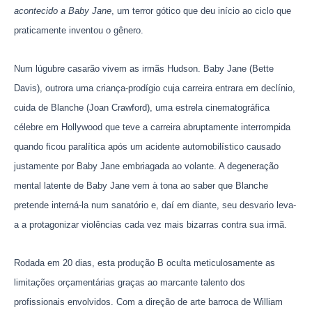
acontecido a Baby Jane
, um terror gótico que deu início ao ciclo que
praticamente inventou o gênero.
Num lúgubre casarão vivem as irmãs Hudson. Baby Jane (Bette
Davis), outrora uma criança-prodígio cuja carreira entrara em declínio,
cuida de Blanche (Joan Crawford), uma estrela cinematográfica
célebre em Hollywood que teve a carreira abruptamente interrompida
quando ficou paralítica após um acidente automobilístico causado
justamente por Baby Jane embriagada ao volante. A degeneração
mental latente de Baby Jane vem à tona ao saber que Blanche
pretende interná-la num sanatório e, daí em diante, seu desvario leva-
a a protagonizar violências cada vez mais bizarras contra sua irmã.
Rodada em 20 dias, esta produção B oculta meticulosamente as
limitações orçamentárias graças ao marcante talento dos
profissionais envolvidos. Com a direção de arte barroca de William