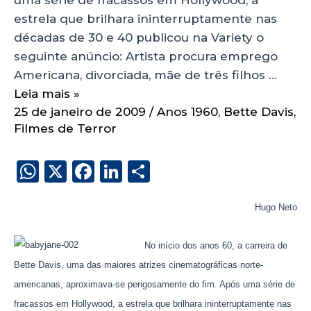
estrela que brilhara ininterruptamente nas
décadas de 30 e 40 publicou na Variety o
seguinte anúncio: Artista procura emprego
Americana, divorciada, mãe de três filhos …
Leia mais »
25 de janeiro de 2009
/
Anos 1960
,
Bette Davis
,
Filmes de Terror
W
X
F
Li
S
h
a
n
h
a
c
k
a
Hugo Neto
ts
e
e
re
No início dos anos 60, a carreira de
A
b
dI
Bette Davis, uma das maiores atrizes cinematográficas norte-
p
o
n
americanas, aproximava-se perigosamente do fim. Após uma série de
p
o
fracassos em Hollywood, a estrela que brilhara ininterruptamente nas