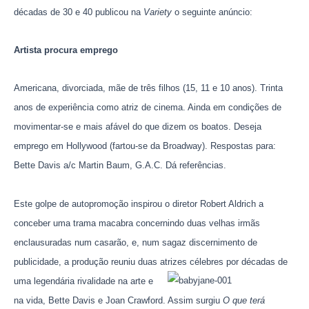
k
décadas de 30 e 40 publicou na
Variety
o seguinte anúncio:
Artista procura emprego
Americana, divorciada, mãe de três filhos (15, 11 e 10 anos). Trinta
anos de experiência como atriz de cinema. Ainda em condições de
movimentar-se e mais afável do que dizem os boatos. Deseja
emprego em Hollywood (fartou-se da Broadway). Respostas para:
Bette Davis a/c Martin Baum, G.A.C. Dá referências.
Este golpe de autopromoção inspirou o diretor Robert Aldrich a
conceber uma trama macabra concernindo duas velhas irmãs
enclausuradas num casarão, e, num sagaz discernimento de
publicidade, a produção reuniu duas
atrizes célebres por décadas de
uma legendária rivalidade na arte e
na vida, Bette Davis e Joan Crawford. Assim surgiu
O que terá