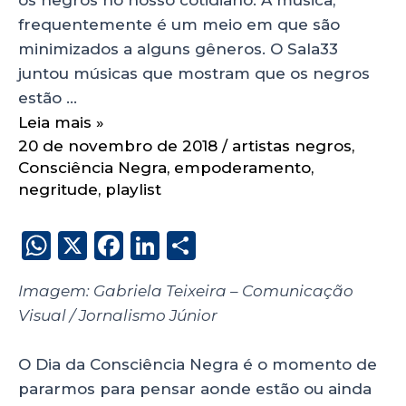
frequentemente é um meio em que são
minimizados a alguns gêneros. O Sala33
juntou músicas que mostram que os negros
estão …
Leia mais »
20 de novembro de 2018
/
artistas negros
,
Consciência Negra
,
empoderamento
,
negritude
,
playlist
W
X
F
Li
S
h
a
n
h
Imagem: Gabriela Teixeira – Comunicação
a
c
k
a
Visual / Jornalismo Júnior
ts
e
e
re
A
b
dI
O Dia da Consciência Negra é o momento de
p
o
n
pararmos para pensar aonde estão ou ainda