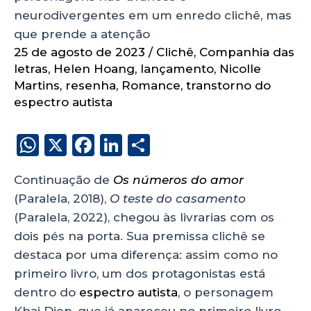
neurodivergentes em um enredo clichê, mas
que prende a atenção
25 de agosto de 2023
/
Clichê
,
Companhia das
letras
,
Helen Hoang
,
lançamento
,
Nicolle
Martins
,
resenha
,
Romance
,
transtorno do
espectro autista
W
X
F
Li
S
h
a
n
h
Continuação de
Os números do amor
a
c
k
a
(Paralela, 2018),
O teste do casamento
ts
e
e
re
(Paralela, 2022), chegou às livrarias com os
A
b
dI
dois pés na porta. Sua premissa clichê se
p
o
n
destaca por uma diferença: assim como no
p
o
primeiro livro, um dos protagonistas está
dentro do
espectro autista
, o personagem
k
Khai Diep, que já apareceu no primeiro livro.