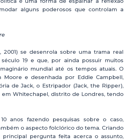
política é uma forma de espalhar a reflexão
omodar alguns poderosos que controlam a
re
”, 2001) se desenrola sobre uma trama real
éculo 19 e que, por ainda possuir muitos
 imaginário mundial até os tempos atuais. O
an Moore e desenhada por Eddie Campbell,
ria de Jack, o Estripador (Jack, the Ripper),
 em Whitechapel, distrito de Londres, tendo
10 anos fazendo pesquisas sobre o caso,
ambém o aspecto folclórico do tema. Criando
rincipal pergunta feita acerca o assunto,