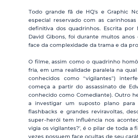
Todo grande fã de HQ’s e Graphic N
especial reservado com as carinhosas
definitiva dos quadrinhos. Escrita p
David Gibons, foi durante muitos anos
face da complexidade da trama e da pro
O filme, assim como o quadrinho homô
fria, em uma realidade paralela na qu
conhecidos como “vigilantes”) inte
começa a partir do assassinato de Ed
conhecido como Comediante). Outro her
a investigar um suposto plano para 
flashbacks e grandes reviravoltas, d
super-herói tem influência nos acont
vigia os vigilantes?’, é o pilar de toda a 
vezes possuem face ocultas de seu carát