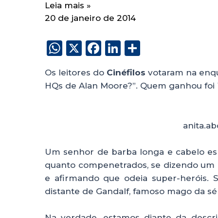
Leia mais »
20 de janeiro de 2014
W
X
F
Li
S
h
a
n
h
Os leitores do
Cinéfilos
votaram na enqu
a
c
k
a
HQs de Alan Moore?”. Quem ganhou foi
ts
e
e
re
A
b
dI
p
o
n
anita.a
p
o
Um senhor de barba longa e cabelo es
k
quanto compenetrados, se dizendo um 
e afirmando que odeia super-heróis. S
distante de Gandalf, famoso mago da sé
Na verdade, estamos diante da desc