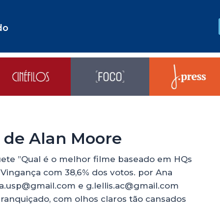
do
s de Alan Moore
quete ”Qual é o melhor filme baseado em HQs
 Vingança com 38,6% dos votos. por Ana
alla.usp@gmail.com e g.lellis.ac@gmail.com
ranquiçado, com olhos claros tão cansados