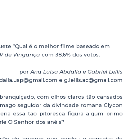
ete ”Qual é o melhor filme baseado em
V de Vingança
com 38,6% dos votos.
por
Ana Luisa Abdalla e Gabriel Lellis
bdalla.usp@gmail.com
e g.lellis.ac@gmail.com
branquiçado, com olhos claros tão cansados
mago seguidor da divindade romana Glycon
eria essa tão pitoresca figura algum primo
rie O Senhor dos anéis?
rição do homem que mudou o conceito de