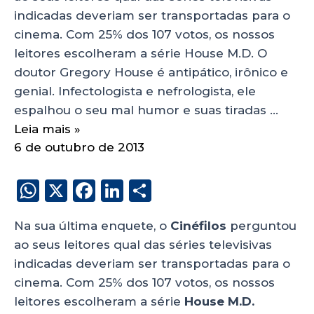
indicadas deveriam ser transportadas para o
cinema. Com 25% dos 107 votos, os nossos
leitores escolheram a série House M.D. O
doutor Gregory House é antipático, irônico e
genial. Infectologista e nefrologista, ele
espalhou o seu mal humor e suas tiradas …
Leia mais »
6 de outubro de 2013
W
X
F
Li
S
h
a
n
h
Na sua última enquete, o
Cinéfilos
perguntou
a
c
k
a
ao seus leitores qual das séries televisivas
ts
e
e
re
indicadas deveriam ser transportadas para o
A
b
dI
cinema. Com 25% dos 107 votos, os nossos
p
o
n
leitores escolheram a série
House M.D.