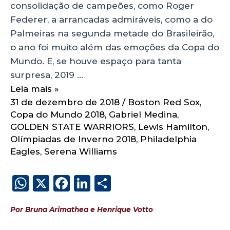
consolidação de campeões, como Roger
Federer, a arrancadas admiráveis, como a do
Palmeiras na segunda metade do Brasileirão,
o ano foi muito além das emoções da Copa do
Mundo. E, se houve espaço para tanta
surpresa, 2019 …
Leia mais »
31 de dezembro de 2018
/
Boston Red Sox
,
Copa do Mundo 2018
,
Gabriel Medina
,
GOLDEN STATE WARRIORS
,
Lewis Hamilton
,
Olímpiadas de Inverno 2018
,
Philadelphia
Eagles
,
Serena Williams
W
X
F
Li
S
h
a
n
h
Por Bruna Arimathea e Henrique Votto
a
c
k
a