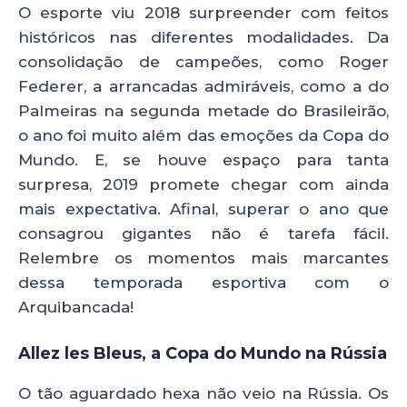
ts
e
e
re
O esporte viu 2018 surpreender com feitos
A
b
dI
históricos nas diferentes modalidades. Da
p
o
n
consolidação de campeões, como Roger
p
o
Federer, a arrancadas admiráveis, como a do
Palmeiras na segunda metade do Brasileirão,
k
o ano foi muito além das emoções da Copa do
Mundo. E, se houve espaço para tanta
surpresa, 2019 promete chegar com ainda
mais expectativa. Afinal, superar o ano que
consagrou gigantes não é tarefa fácil.
Relembre os momentos mais marcantes
dessa temporada esportiva com o
Arquibancada!
Allez les Bleus, a Copa do Mundo na Rússia
O tão aguardado hexa não veio na Rússia. Os