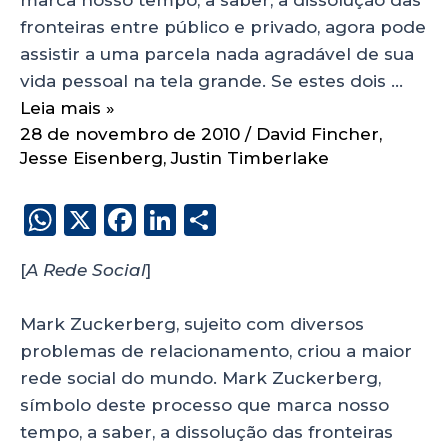
fronteiras entre público e privado, agora pode
assistir a uma parcela nada agradável de sua
vida pessoal na tela grande. Se estes dois …
Leia mais »
28 de novembro de 2010
/
David Fincher
,
Jesse Eisenberg
,
Justin Timberlake
W
X
F
Li
S
h
a
n
h
[
A Rede Social
]
a
c
k
a
ts
e
e
re
Mark Zuckerberg, sujeito com diversos
A
b
dI
problemas de relacionamento, criou a maior
p
o
n
rede social do mundo. Mark Zuckerberg,
p
o
símbolo deste processo que marca nosso
tempo, a saber, a dissolução das fronteiras
k