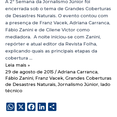
A 2ª Semana da Jornalismo Júnior foi
encerrada sob o tema de Grandes Coberturas
de Desastres Naturais. O evento contou com
a presença de Franz Vacek, Adriana Carranca,
Fábio Zanini e de Cilene Victor como
mediadora. A noite iniciou-se com Zanini,
repórter e atual editor da Revista Folha,
explicando quais as principais etapas da
cobertura …
Leia mais »
29 de agosto de 2015
/
Adriana Carranca
,
Fábio Zanini
,
Franz Vacek
,
Grandes Coberturas
de Desastres Naturais
,
Jornalismo Júnior
,
lado
técnico
W
X
F
Li
S
h
a
n
h