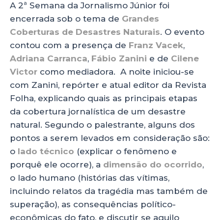
A 2ª Semana da Jornalismo Júnior foi
a
c
k
a
encerrada sob o tema de
Grandes
ts
e
e
re
Coberturas de Desastres Naturais
. O evento
A
b
dI
contou com a presença de
Franz Vacek
,
p
o
n
Adriana Carranca
,
Fábio Zanini
e de
Cilene
p
o
Victor
como mediadora. A noite iniciou-se
com Zanini, repórter e atual editor da Revista
k
Folha, explicando quais as principais etapas
da cobertura jornalística de um desastre
natural. Segundo o palestrante, alguns dos
pontos a serem levados em consideração são:
o
lado técnico
(explicar o fenômeno e
porquê ele ocorre), a
dimensão do ocorrido
,
o lado humano (histórias das vítimas,
incluindo relatos da tragédia mas também de
superação), as consequências político-
econômicas do fato, e discutir se aquilo