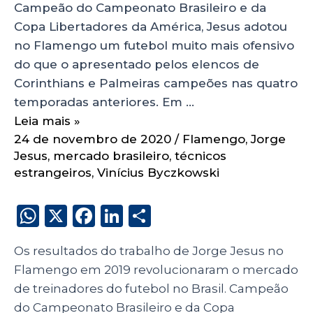
Campeão do Campeonato Brasileiro e da
Copa Libertadores da América, Jesus adotou
no Flamengo um futebol muito mais ofensivo
do que o apresentado pelos elencos de
Corinthians e Palmeiras campeões nas quatro
temporadas anteriores. Em …
Leia mais »
24 de novembro de 2020
/
Flamengo
,
Jorge
Jesus
,
mercado brasileiro
,
técnicos
estrangeiros
,
Vinícius Byczkowski
W
X
F
Li
S
h
a
n
h
Os resultados do trabalho de Jorge Jesus no
a
c
k
a
Flamengo em 2019 revolucionaram o mercado
ts
e
e
re
de treinadores do futebol no Brasil. Campeão
A
b
dI
do Campeonato Brasileiro e da Copa