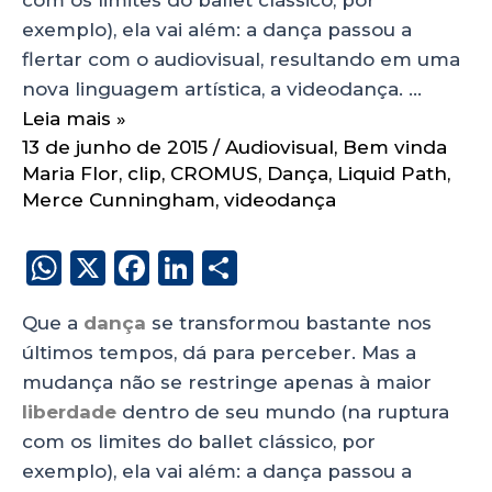
exemplo), ela vai além: a dança passou a
flertar com o audiovisual, resultando em uma
nova linguagem artística, a videodança. …
Leia mais »
13 de junho de 2015
/
Audiovisual
,
Bem vinda
Maria Flor
,
clip
,
CROMUS
,
Dança
,
Liquid Path
,
Merce Cunningham
,
videodança
W
X
F
Li
S
h
a
n
h
Que a
dança
se transformou bastante nos
a
c
k
a
últimos tempos, dá para perceber. Mas a
ts
e
e
re
mudança não se restringe apenas à maior
A
b
dI
liberdade
dentro de seu mundo (na ruptura
p
o
n
com os limites do ballet clássico, por
p
o
exemplo), ela vai além: a dança passou a