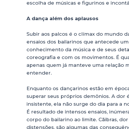
escolha de músicas e figurinos e incontá
A dança além dos aplausos
Subir aos palcos é o clímax do mundo da 
ensaios dos bailarinos que antecede u
conhecimento da música e de seus detal
coreografia e com os movimentos. É qu
apenas quem já manteve uma relação ma
entender.
Enquanto os dançarinos estão em época
superar seus próprios demônios. A dor é 
insistente, ela não surge do dia para a
É resultado de intensos ensaios, inúmer
corpo do bailarino ao limite. Cãibras, do
distensões, são algumas das consequênc