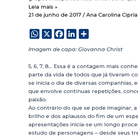
Leia mais »
21 de junho de 2017
/
Ana Carolina Cipri
W
X
F
Li
S
h
a
n
h
Imagem de capa: Giovanna Christ
a
c
k
a
ts
e
e
re
5, 6, 7, 8… Essa é a contagem mais conhe
A
b
dI
parte da vida de todos que já tiveram 
p
o
n
se inicia o dia de diversas companhias,
p
o
que envolve contínuas repetições, conce
paixão.
k
Ao contrário do que se pode imaginar, 
brilho e dos aplausos do fim de um esp
apresentações inicia-se um longo proce
estudo de personagens – desde seus trej