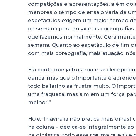
competições e apresentações, além do e
menores o tempo de ensaio varia de um
espetáculos exigem um maior tempo de p
da semana para ensaiar as coreografias 
que fazemos normalmente. Geralmente, 
semana. Quanto ao espetáculo de fim de
com mais coreografia, mais atuação, nó
Ela conta que já frustrou e se decepcio
dança, mas que o importante é aprender
todo bailarino se frustra muito. O impo
uma fraqueza, mas sim em um força para
melhor.”
Hoje, Thayná já não pratica mais ginás
na coluna – dedica-se integralmente ao b
na ginástica, todo esse trauma que tiv