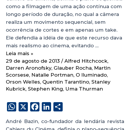
como a filmagem de uma ação contínua com
longo período de duração, no qual a câmera
realiza um movimento sequencial, sem
ocorrência de cortes e em apenas um take.
Ele defendia a idéia de que este recurso dava
mais realismo ao cinema, evitando …
Leia mais »
29 de agosto de 2013
/
Alfred Hitchcock
,
Darren Aronofsky
,
Glauber Rocha
,
Martin
Scorsese
,
Natalie Portman
,
O Iluminado
,
Orson Welles
,
Quentin Tarantino
,
Stanley
Kubrick
,
Stephen King
,
Uma Thurman
W
X
F
Li
S
h
a
n
h
André Bazin, co-fundador da lendária revista
a
c
k
a
Cahiers du Cinéma, definia o plano-sequência