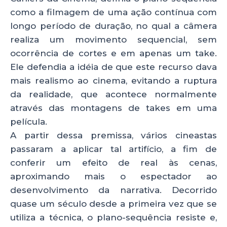
ts
e
e
re
como a filmagem de uma ação contínua com
A
b
dI
longo período de duração, no qual a câmera
p
o
n
realiza um movimento sequencial, sem
p
o
ocorrência de cortes e em apenas um take.
Ele defendia a idéia de que este recurso dava
k
mais realismo ao cinema, evitando a ruptura
da realidade, que acontece normalmente
através das montagens de takes em uma
película.
A partir dessa premissa, vários cineastas
passaram a aplicar tal artifício, a fim de
conferir um efeito de real às cenas,
aproximando mais o espectador ao
desenvolvimento da narrativa. Decorrido
quase um século desde a primeira vez que se
utiliza a técnica, o plano-sequência resiste e,